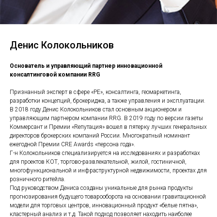
Денис Колокольников
Основатель и управляющий партнер инновационной
консалтинговой компании RRG
Признанный эксперт в сфере «РЕ», консалтинга, геомаркетинга,
разработки концепций, брокериджа, а также управления и эксплуатации.
В 2018 году Денис Колокольников стал основным акционером и
управляющим партнером компании RRG. В 2019 году по версии газеты
Коммерсант и Премии «Rепутация» вошел в пятерку лучших генеральных
директоров брокерских компаний России. Многократный номинант
ежегодной Премии CRE Awards «персона года».
Г-н Колокольников специализируется на исследованиях и разработках
для проектов КОТ, торгово-развлекательной, жилой, гостиничной,
многофункциональной и инфраструктурной недвижимости, проектах для
розничного ритейла.
Под руководством Дениса созданы уникальные для рынка продукты
прогнозирования будущего товарооборота на основании гравитационной
модели для торговых центров, инновационный продукт «белые пятна»,
кластерный анализ и т.д. Такой подход позволяет находить наиболее