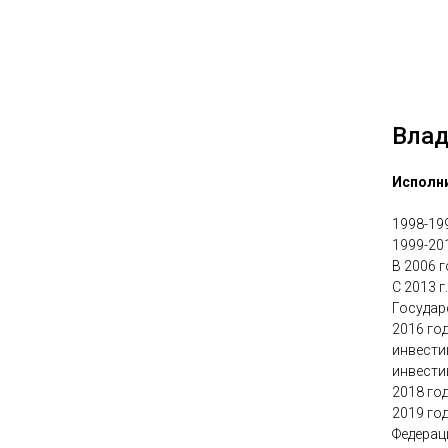
Влад
Исполн
1998-19
1999-20
В 2006 г
С 2013 
Государ
2016 го
инвести
инвести
2018 го
2019 го
Федерац