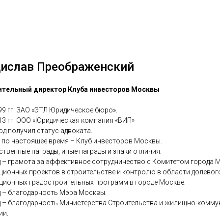
ислав Преображенский
ительный директор Клуба инвесторов Москвы
99 гг. ЗАО «ЭТЛ Юридическое бюро».
13 гг. ООО «Юридическая компания «ВИП»
од получил статус адвоката.
г. по настоящее время – Клуб инвесторов Москвы.
ственные награды, иные награды и знаки отличия:
д – грамота за эффективное сотрудничество с Комитетом города
ционных проектов в строительстве и контролю в области долевог
ционных градостроительных программ в городе Москве.
д – благодарность Мэра Москвы.
д – благодарность Министерства Строительства и жилищно-комм
ии.