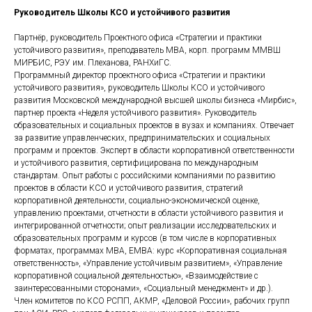
Руководитель Школы КСО и устойчивого развития
Партнёр, руководитель Проектного офиса «Стратегии и практики
устойчивого развития», преподаватель MBA, корп. программ ММВШ
МИРБИС, РЭУ им. Плеханова, РАНХиГС.
Программный директор проектного офиса «Стратегии и практики
устойчивого развития», руководитель Школы КСО и устойчивого
развития Московской международной высшей школы бизнеса «Мирбис»,
партнер проекта «Неделя устойчивого развития». Руководитель
образовательных и социальных проектов в вузах и компаниях. Отвечает
за развитие управленческих, предпринимательских и социальных
программ и проектов. Эксперт в области корпоративной ответственности
и устойчивого развития, сертифицирована по международным
стандартам. Опыт работы с российскими компаниями по развитию
проектов в области КСО и устойчивого развития, стратегий
корпоративной деятельности, социально-экономической оценке,
управлению проектами, отчетности в области устойчивого развития и
интегрированной отчетности; опыт реализации исследовательских и
образовательных программ и курсов (в том числе в корпоративных
форматах, программах МВА, EMBA: курс «Корпоративная социальная
ответственность», «Управление устойчивым развитием», «Управление
корпоративной социальной деятельностью», «Взаимодействие с
заинтересованными сторонами», «Социальный менеджмент» и др.).
Член комитетов по КСО РСПП, АКМР, «Деловой России», рабочих групп