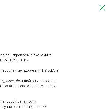
ова по направлению экономика
 СПбГЭТУ «ЛЭТИ».
ународный менеджмент» НИУ ВШЭ и
️), имеет большой опыт работы в
да посвятила свою карьеру лесной
инансовой отчетности,
ла участие в пилотировании