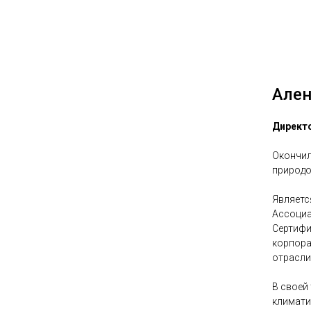
Ален
Директо
Окончил
природо
Являетс
Ассоциа
Сертифи
корпора
отрасли
В своей
климати