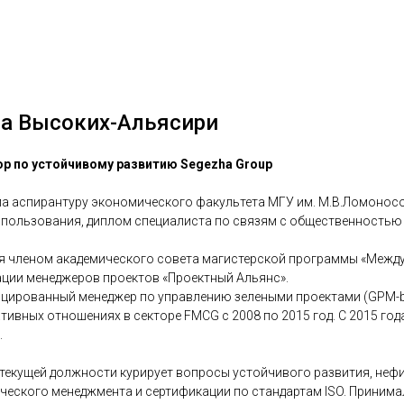
а Высоких-Альясири
р по устойчивому развитию Segezha Group
а аспирантуру экономического факультета МГУ им. М.В.Ломонос
пользования, диплом специалиста по связям с общественностью
я членом академического совета магистерской программы «Межд
ции менеджеров проектов «Проектный Альянс».
цированный менеджер по управлению зелеными проектами (GPM-b™
тивных отношениях в секторе FMCG с 2008 по 2015 год. С 2015 го
.
 текущей должности курирует вопросы устойчивого развития, неф
ческого менеджмента и сертификации по стандартам ISO. Принима