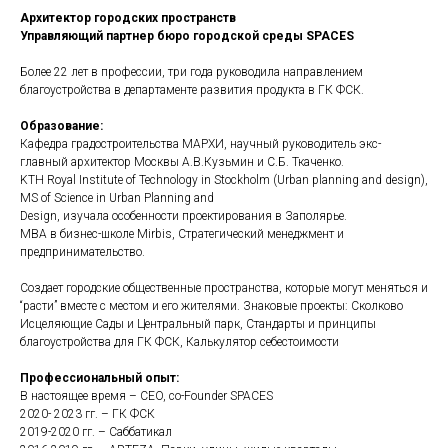
Архитектор городских пространств
Управляющий партнер бюро городской среды SPACES
Более 22 лет в профессии, три года руководила направлением
благоустройства в департаменте развития продукта в ГК ФСК.
Образование:
Кафедра градостроительства МАРХИ, научный руководитель экс-
главный архитектор Москвы А.В.Кузьмин и С.Б. Ткаченко.
KTH Royal Institute of Technology in Stockholm (Urban planning and design),
MS of Science in Urban Planning and
Design, изучала особенности проектирования в Заполярье.
MBA в бизнес-школе Mirbis, Стратегический менеджмент и
предпринимательство.
Создает городские общественные пространства, которые могут меняться и
“расти” вместе с местом и его жителями. Знаковые проекты: Сколково
Исцеляющие Сады и Центральный парк, Стандарты и принципы
благоустройства для ГК ФСК, Калькулятор себестоимости
Профессиональный опыт:
В настоящее время – CEO, co-Founder SPACES
2020- 2023 гг. – ГК ФСК
2019-2020 гг. – Саббатикал