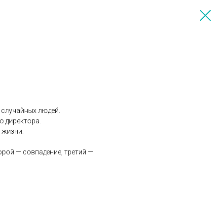
т случайных людей.
о директора.
 жизни.
орой — совпадение, третий —