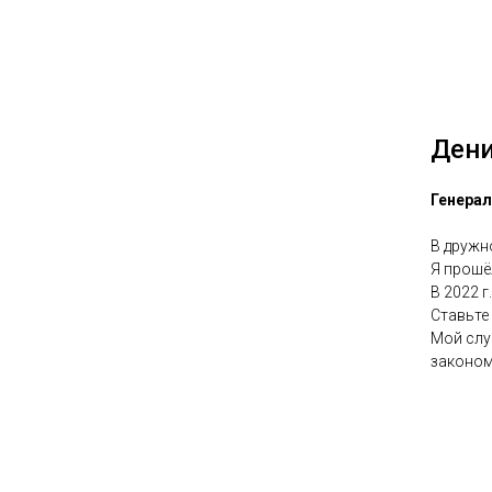
Дени
Генера
В дружно
Я прошё
В 2022 
Ставьте 
Мой слу
законом