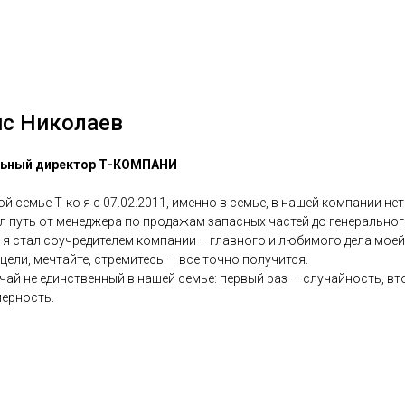
с Николаев
льный директор Т-КОМПАНИ
й семье Т-ко я с 07.02.2011, именно в семье, в нашей компании не
л путь от менеджера по продажам запасных частей до генеральног
г. я стал соучредителем компании – главного и любимого дела моей
цели, мечтайте, стремитесь — все точно получится.
чай не единственный в нашей семье: первый раз — случайность, вт
ерность.