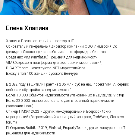
Елена Хлапина
Хлапина Елена - опытный инноватор в IT.
Основатель и генеральный директор компании ООО Иммерсия Ск
(резидент Сколково) - разработчик it платформ для бизнеса.
Среди них VIM (vimflat.ru) - решения для недвижимости,
VIM3Dexpo.com платформа для выставок и мероприятий,
DIGARTY.com - конструктор NFT маркетплайсов.
Вхожу в топ 100 женщин русского Венчура.
В 2022 году защитили Грант на 206 млн руб на наш проект VIM "AI сервис
выбора и обустройства недвижимости".
Более 10 000 Обьектов недвижимости упакованных в 2D/3D/3D VR тур
Более 220 000 планов распознано для вторичной недвижимости
(заказчик Циан)
Спикер ПМЭФ 2022 и других международных и Всероссийских
мероприятий (Всероссийский жилищный конгресс, TechWeek, Skolkovo
forum)
Победитель BuildUp2019, FinNext, ProportyTech и других конкурсов по IT
решениям для недвижимости -