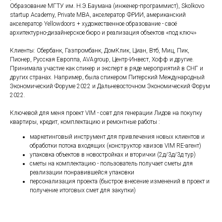
Образование МГТУ им. Н.Э.Баумана (инженер-программист), Skolkovo
startup Academy, Private MBA, акселератор ФРИИ, американский
акселератор Yellowdoors + художественное образование - своё
архитектурно-дизайнерское бюро и реализация объектов «под ключ»
Клиенты: Сбербанк, Газпромбанк, ДомКлик, Циан, Втб, Миц, Пик,
Пионер, Русская Европпа, AVAgroup, Центр-Инвест, Хофф и другие.
Принимала участие как спикер и эксперт в ряде мероприятий в СНГ и
других странах. Например, была спикером Питерский Международный
Экономический Форуме 2022 и Дальневосточном Экономический Форум
2022.
Ключевой для меня проект VIM - совт для генерации Лидов на покупку
квартиры, кредит, комплектацию и ремонтные работы :
маркетинговый инструмент для привлечения новых клиентов и
обработки потока входящих (конструктор квизов VIM RE-агент)
упаковка объектов в новостройках и вторички (2д/3д/3д тур)
сметы на комплектацию - пользователь получает сметы для
реализации понравившейся упаковки
персонализация проекта (быстрое внесение изменений в проект и
получение итоговых смет для закупки)