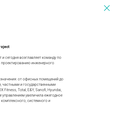
roject
 и сегодня возглавляет команду по
и, проектированию инженерного
азначения: от офисных помещений до
, частными и государственными
itness, Total, E&Y, Sanofi, Hyundai,
 ее управлением увеличила ежегодное
я комплексного, системного и