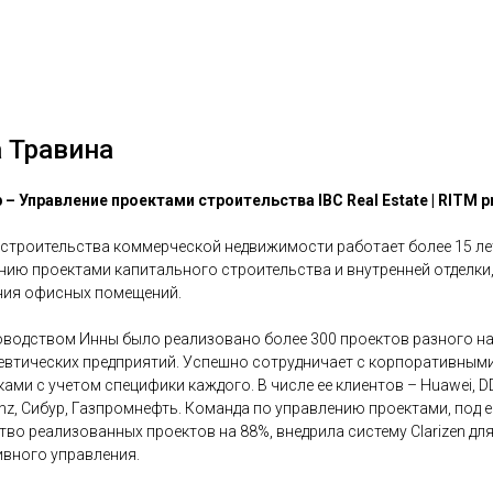
 Травина
 – Управление проектами строительства IBC Real Estate | RITM p
 строительства коммерческой недвижимости работает более 15 лет
нию проектами капитального строительства и внутренней отделк
ия офисных помещений.
оводством Инны было реализовано более 300 проектов разного н
втических предприятий. Успешно сотрудничает с корпоративными
ами с учетом специфики каждого. В числе ее клиентов – Huawei, DDX F
einz, Сибур, Газпромнефть. Команда по управлению проектами, под
тво реализованных проектов на 88%, внедрила систему Clarizen дл
вного управления.