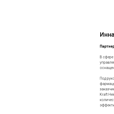
Инна
Партнер
В сфере
управле
оснащен
Под рук
фармаце
заказчик
Kraft H
количес
эффекти