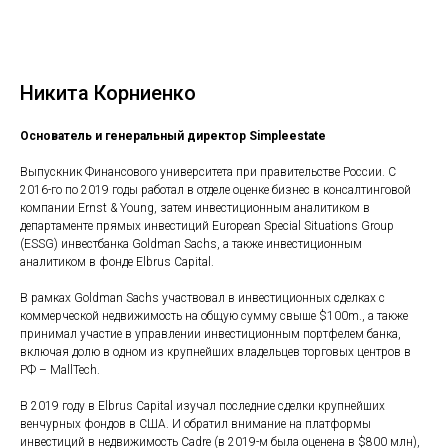
Никита Корниенко
Основатель и генеральный директор Simpleestate
Выпускник Финансового университета при правительстве России. С
2016-го по 2019 годы работал в отделе оценке бизнес в консалтинговой
компании Ernst & Young, затем инвестиционным аналитиком в
департаменте прямых инвестиций European Special Situations Group
(ESSG) инвестбанка Goldman Sachs, а также инвестиционным
аналитиком в фонде Elbrus Capital.
В рамках Goldman Sachs участвовал в инвестиционных сделках с
коммерческой недвижимость на общую сумму свыше $100m., а также
принимал участие в управлении инвестиционным портфелем банка,
включая долю в одном из крупнейших владельцев торговых центров в
РФ – MallTech.
В 2019 году в Elbrus Capital изучал последние сделки крупнейших
венчурных фондов в США. И обратил внимание на платформы
инвестиций в недвижимость Cadre (в 2019-м была оценена в $800 млн),