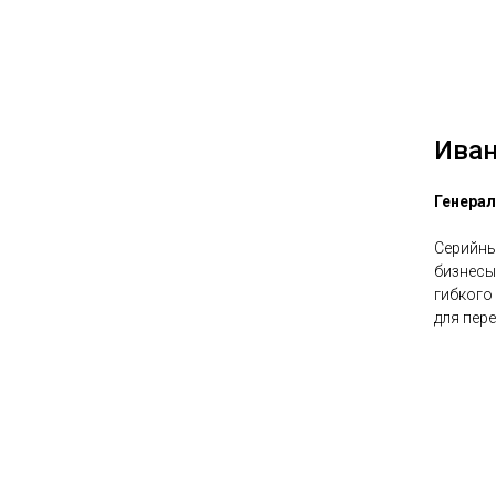
Иван
Генера
Серийны
бизнесы
гибкого
для пере