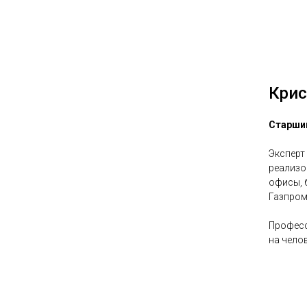
Крис
Старший
Эксперт
реализо
офисы, 
Газпром
Професс
на чело