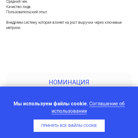
Средний чек.
Качество лида.
Пользовательский опыт.
Внедряем систему которая влияет на рост выручки через ключевые
метрики.
НОМИНАЦИЯ
«ЛИДЕР ПО РАЗРАБОТКЕ
ИСКУССТВЕННОГО ИНТЕЛЛЕКТА
Мы используем файлы cookie.
Соглашение об
В МЕДИЦИНЕ
использовании
И ЗДРАВООХРАНЕНИИ»
ПРИНЯТЬ ВСЕ ФАЙЛЫ COOKIE