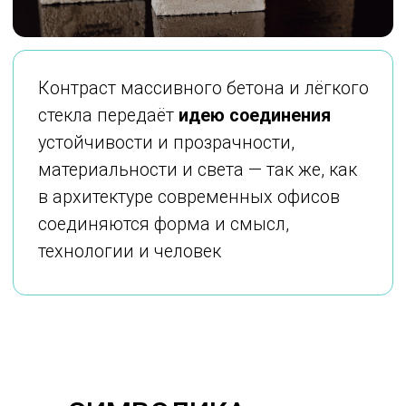
доверия и новых возможностей.
Объёмные цифры года
— знак
актуальности и непрерывного
развития отрасли.
Логотип Workplace Awards
®
в
структуре материала подчеркивает,
что истинная ценность награды —
в работе, заложенной в саму идею
пространства.
Награда объединяет в себе черты
архитектурного объекта
и художественного артефакта —
строгая геометрия, минимализм
и выразительная фактура делают
её узнаваемым символом премии.