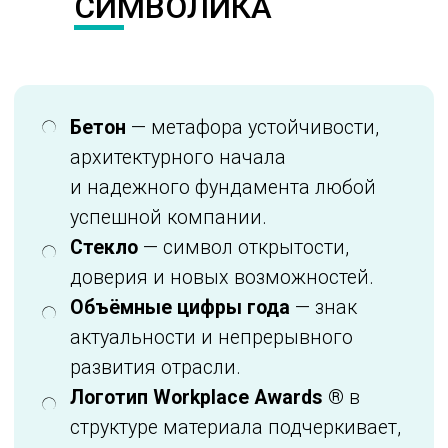
СИМВОЛИКА
Получить награду
Workplace
Awards
®
— значит быть
признанным профессиональным
сообществом как создатель
пространства, отвечающего самым
высоким стандартам качества,
комфорта и инноваций.
Это подтверждение статуса компании
как лидера в сегменте офисной
недвижимости и работодателя,
формирующего вдохновляющую
корпоративную среду.