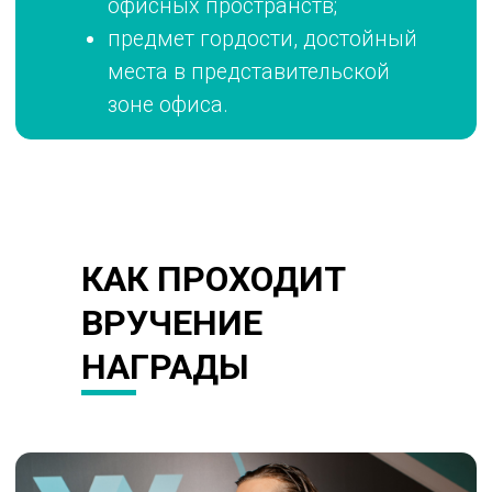
Workplace Awards
®
— это главная
профессиональная награда в сфере
офисной недвижимости, созданная
экспертами для экспертов. Участие
в премии — это возможность заявить
о себе, получить оценку авторитетного
жюри, повысить узнаваемость бренда
и укрепить репутацию на рынке.
КАК ПРОХОДИТ
ВРУЧЕНИЕ
НАГРАДЫ