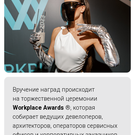
Премия объединяет компании,
создающие стандарты будущего —
пространства, где архитектура,
технологии и человек работают
на одну цель.
Победа в
Workplace Awards
®
вдохновляет команду, усиливает
доверие партнёров и клиентов
и подтверждает, что ваш проект задаёт
направление для всей индустрии.