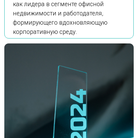
Вручение наград происходит
на торжественной церемонии
Workplace
Awards
®
, которая
собирает ведущих девелоперов,
архитекторов, операторов сервисных
офисов и корпоративных заказчиков.
Победителям вручается дизайнерская
стелла и диплом с указанием
номинации, названия проекта или
компании. Награды вручают
представители жюри и Оргкомитета,
а церемония становится
кульминацией профессионального