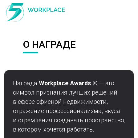
О НАГРАДЕ
Награда
Workplace
Awards
®
— это
символ признания лучших решений
в сфере офисной недвижимости,
отражение профессионализма, вкуса
и стремления создавать пространство,
в котором хочется работать.
Это не просто стелла, а дизайнерский
объект, воплощающий идею баланса
между функциональностью, эстетикой
и инновацией — тем, что делает
современное рабочее пространство