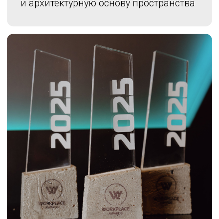
Контраст массивного бетона и лёгкого
стекла передаёт
идею соединения
устойчивости и прозрачности,
материальности и света — так же, как
в архитектуре современных офисов
соединяются форма и смысл,
технологии и человек
Бетон
— метафора устойчивости,
архитектурного начала
и надежного фундамента любой
успешной компании.
Стекло
— символ открытости,