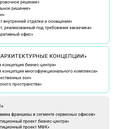
тделки и оснащения»
ый под требования заказчика»
»
УРНЫЕ КОНЦЕПЦИИ»
знес-центра»
ногофункционального комплекса»
»
ства»
 в сегменте сервисных офисов»
ект бизнес-центра»
оект МФК»
грамма в офисной недвижимости»
нд в офисной недвижимости»