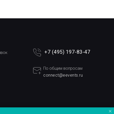
+7 (495) 197-83-47
явок
По общим вопросам
connect@eevents.ru
ерства