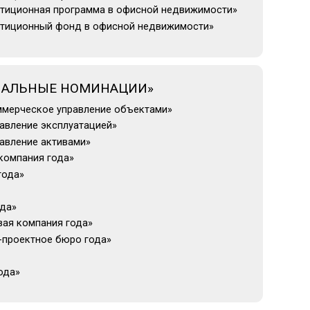
НОМИНАЦИИ»
равление объектами»
уатацией»
ами»
ода»
о года»